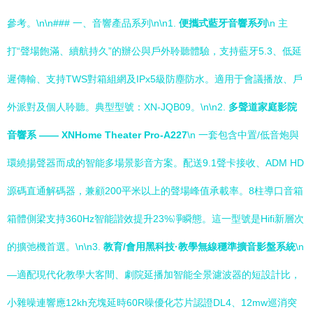
參考。\n\n### 一、音響產品系列\n\n1.
便攜式藍牙音響系列
\n 主
打“聲場飽滿、續航持久”的辦公與戶外聆聽體驗，支持藍牙5.3、低延
遲傳輸、支持TWS對箱組網及IPx5級防塵防水。適用于會議播放、戶
外派對及個人聆聽。典型型號：XN-JQB09。\n\n2.
多聲道家庭影院
音響系 —— XNHome Theater Pro-A227
\n 一套包含中置/低音炮與
環繞揚聲器而成的智能多場景影音方案。配送9.1聲卡接收、ADM HD
源碼直通解碼器，兼顧200平米以上的聲場峰值承載率。8柱導口音箱
箱體側梁支持360Hz智能諧效提升23%凈瞬態。這一型號是Hifi新層次
的擴弛機首選。\n\n3.
教育/會用黑科技·教學無線穩準擴音影盤系統
\n
—適配現代化教學大客間、劇院延播加智能全景濾波器的短設計比，
小雜噪連響應12kh充塊延時60R噪優化芯片認證DL4、12mw巡消突